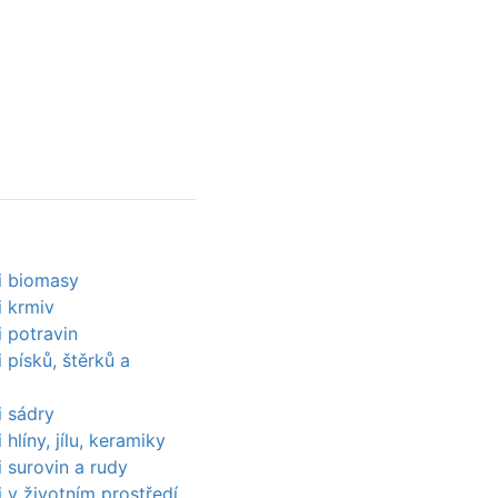
i biomasy
i krmiv
i potravin
 písků, štěrků a
i sádry
 hlíny, jílu, keramiky
i surovin a rudy
i v životním prostředí