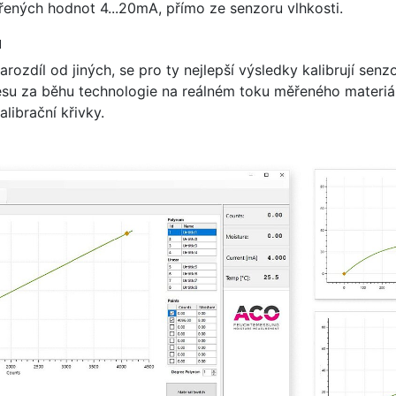
ených hodnot 4...20mA, přímo ze senzoru vlhkosti.
u
narozdíl od jiných, se pro ty nejlepší výsledky kalibrují s
cesu za běhu technologie na reálném toku měřeného materiál
alibrační křivky.