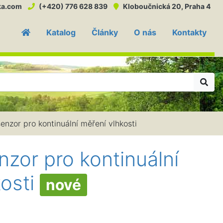
ka.com
(+420) 776 628 839
Kloboučnická 20, Praha 4
Katalog
Články
O nás
Kontakty
Hle
nzor pro kontinuální měření vlhkosti
zor pro kontinuální
kosti
nové