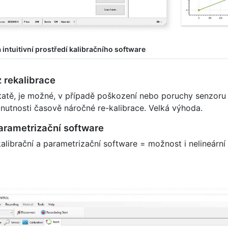
 intuitivní prostředí kalibračního software
 rekalibrace
statě, je možné, v případě poškození nebo poruchy senzoru
 nutnosti časově náročné re-kalibrace. Velká výhoda.
parametrizační software
librační a parametrizační software = možnost i nelineární k