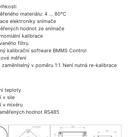
vlhkosti
měřeného materiálu: 4 … 80°C
ace elektroniky snímače
ěřených hodnot ze snímače
nomiální kalibrace
vaného filtru
dný kalibrační software BMMS Control
kové měření
e zaměnitelný v poměru 1:1. Není nutná re-kalibrace
í teploty
 v sile
í v mixéru
 naměřených hodnot RS485