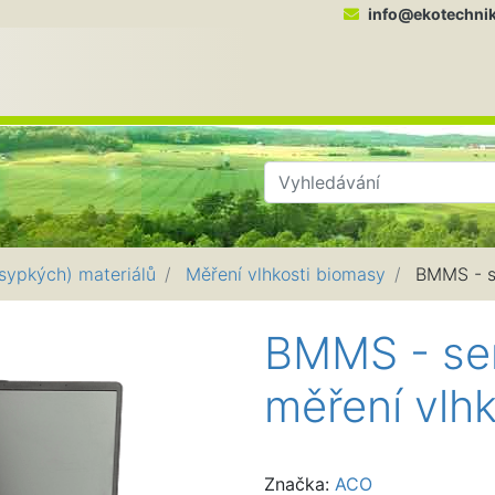
info@ekotechni
OTECHNIKA - Ing. Milan Kříž
sypkých) materiálů
Měření vlhkosti biomasy
BMMS - se
BMMS - sen
měření vlh
Značka:
ACO