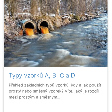
Typy vzorků A, B, C a D
Přehled základních typů vzorků: Kdy a jak použít
prostý nebo směsný vzorek? Víte, jaký je rozdíl
mezi prostým a směsným...