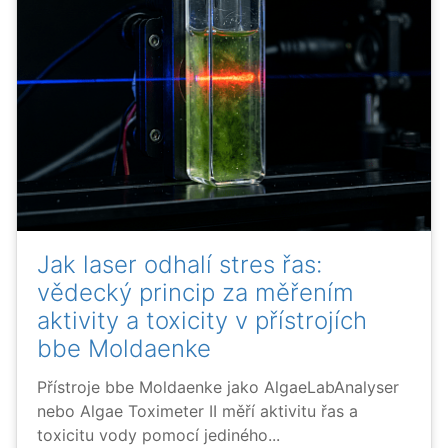
Jak laser odhalí stres řas:
vědecký princip za měřením
aktivity a toxicity v přístrojích
bbe Moldaenke
Přístroje bbe Moldaenke jako AlgaeLabAnalyser
nebo Algae Toximeter II měří aktivitu řas a
toxicitu vody pomocí jediného...