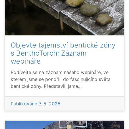
Objevte tajemství bentické zóny
s BenthoTorch: Záznam
webináře
Podívejte se na záznam našeho webináře, ve
kterém jsme se ponořili do fascinujícího světa
bentické zóny. Představili jsme...
Publikováno
7. 5. 2025