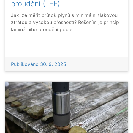
proudění (LFE)
Jak lze měřit průtok plynů s minimální tlakovou
ztrátou a vysokou přesností? Řešením je princip
laminárního proudění podle...
Publikováno
30. 9. 2025