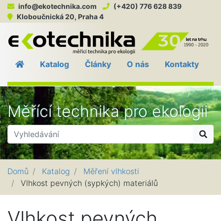
info@ekotechnika.com
(+420) 776 628 839
Kloboučnická 20, Praha 4
EKO
Katalog
Články
O nás
Kontakty
Měřící technika pro ekologii
Hle
Domů
Katalog
Měření vlhkosti
Vlhkost pevných (sypkých) materiálů
Vlhkost pevných