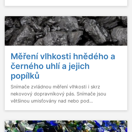
Měření vlhkosti hnědého a
černého uhlí a jejich
popílků
Snímače zvládnou měření vlhkosti i skrz
nekovový dopravníkový pás. Snímače jsou
většinou umisťovány nad nebo pod...