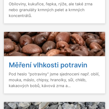
Obiloviny, kukuřice, řepka, rýže, ale také zrna
nebo granuláty krmných pelet a krmných
koncentrátů.
Měření vlhkosti potravin
Pod heslo "potraviny" jsme sjednoceni např. obilí,
mouka, máslo, chipsy, hranolky, sůl, chléb,
kakaových bobů, kávová zrna a...