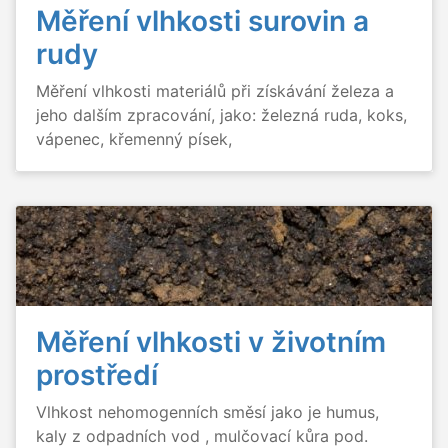
Měření vlhkosti surovin a
rudy
Měření vlhkosti materiálů při získávání železa a
jeho dalším zpracování, jako: železná ruda, koks,
vápenec, křemenný písek,
Měření vlhkosti v životním
prostředí
Vlhkost nehomogenních směsí jako je humus,
kaly z odpadních vod , mulčovací kůra pod.