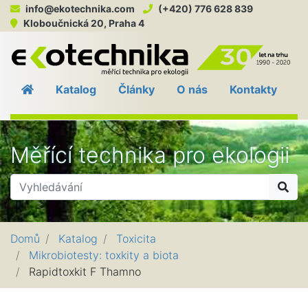
info@ekotechnika.com
(+420) 776 628 839
Kloboučnická 20, Praha 4
EKO
Katalog
Články
O nás
Kontakty
Měřící technika pro ekologii
Hle
Domů
Katalog
Toxicita
Mikrobiotesty: toxkity a biota
Rapidtoxkit F Thamno