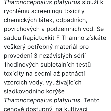
Thamnocephalus platyurus
slouží k
rychlému screeningu toxicity
chemických látek, odpadních,
povrchových a podzemních vod. Se
sadou Rapidtoxkit F Thamno získáte
veškerý potřebný materiál pro
provedení 3 nezávislých sérií
1hodinových subletálních testů
toxicity na sedmi až patnácti
vzorcích vody, využívajících
sladkovodního korýše
Thamnocephalus platyurus
. Tento
cenově dostupný, na kultivaci