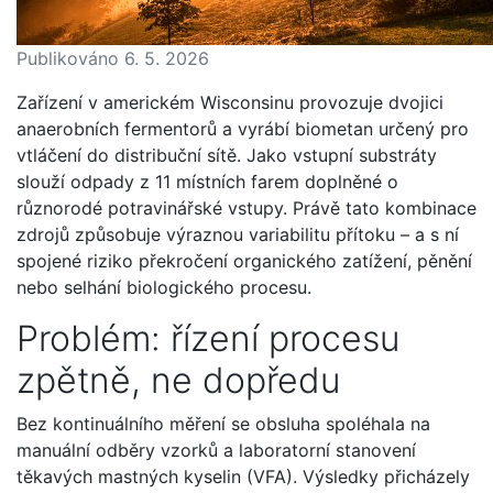
Publikováno
6. 5. 2026
Zařízení v americkém Wisconsinu provozuje dvojici
anaerobních fermentorů a vyrábí biometan určený pro
vtláčení do distribuční sítě. Jako vstupní substráty
slouží odpady z 11 místních farem doplněné o
různorodé potravinářské vstupy. Právě tato kombinace
zdrojů způsobuje výraznou variabilitu přítoku – a s ní
spojené riziko překročení organického zatížení, pěnění
nebo selhání biologického procesu.
Problém: řízení procesu
zpětně, ne dopředu
Bez kontinuálního měření se obsluha spoléhala na
manuální odběry vzorků a laboratorní stanovení
těkavých mastných kyselin (VFA). Výsledky přicházely