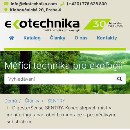
info@ekotechnika.com
(+420) 776 628 839
Kloboučnická 20, Praha 4
EKO
Katalog
Články
O nás
Kontakty
Měřící technika pro ekologii
Hle
Domů
Články
SENTRY
DigesterSense SENTRY: Konec slepých míst v
monitoringu anaerobní fermentace s proměnlivým
substrátem