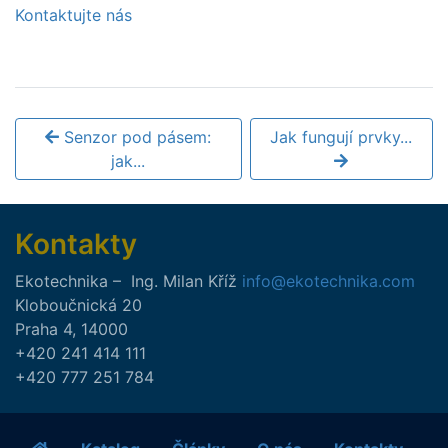
Kontaktujte nás
Senzor pod pásem:
Jak fungují prvky...
jak...
Kontakty
Ekotechnika
–
Ing.
Milan
Kříž
info@ekotechnika.com
Kloboučnická 20
Praha 4
,
14000
+420 241 414 111
+420 777 251 784