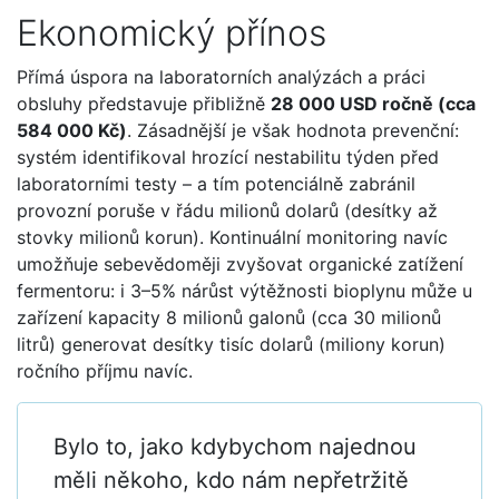
Ekonomický přínos
Přímá úspora na laboratorních analýzách a práci
obsluhy představuje přibližně
28 000 USD ročně (cca
584 000 Kč)
. Zásadnější je však hodnota prevenční:
systém identifikoval hrozící nestabilitu týden před
laboratorními testy – a tím potenciálně zabránil
provozní poruše v řádu milionů dolarů (desítky až
stovky milionů korun). Kontinuální monitoring navíc
umožňuje sebevědoměji zvyšovat organické zatížení
fermentoru: i 3–5% nárůst výtěžnosti bioplynu může u
zařízení kapacity 8 milionů galonů (cca 30 milionů
litrů) generovat desítky tisíc dolarů (miliony korun)
ročního příjmu navíc.
Bylo to, jako kdybychom najednou
měli někoho, kdo nám nepřetržitě