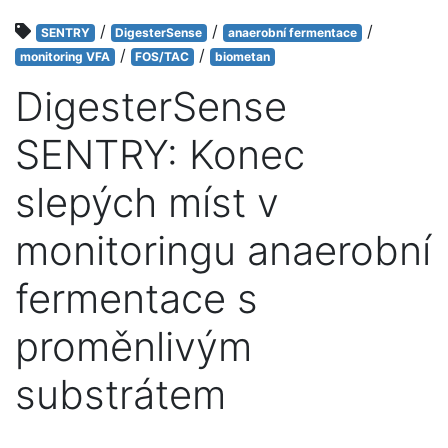
/
/
/
SENTRY
DigesterSense
anaerobní fermentace
/
/
monitoring VFA
FOS/TAC
biometan
DigesterSense
SENTRY: Konec
slepých míst v
monitoringu anaerobní
fermentace s
proměnlivým
substrátem