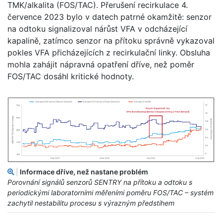
TMK/alkalita (FOS/TAC). Přerušení recirkulace 4.
července 2023 bylo v datech patrné okamžitě: senzor
na odtoku signalizoval nárůst VFA v odcházející
kapalině, zatímco senzor na přítoku správně vykazoval
pokles VFA přicházejících z recirkulační linky. Obsluha
mohla zahájit nápravná opatření dříve, než poměr
FOS/TAC dosáhl kritické hodnoty.
|
Informace dříve, než nastane problém
Porovnání signálů senzorů SENTRY na přítoku a odtoku s
periodickými laboratorními měřeními poměru FOS/TAC – systém
zachytil nestabilitu procesu s výrazným předstihem