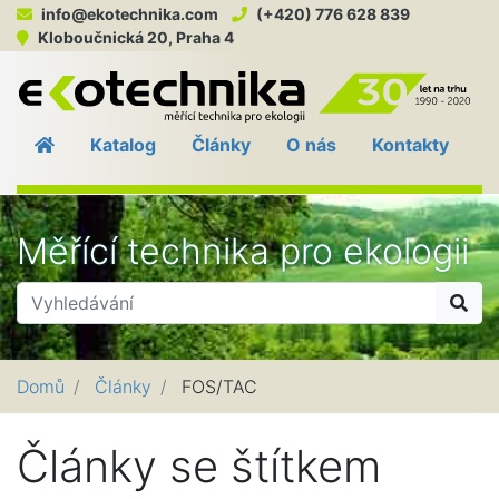
info@ekotechnika.com
(+420) 776 628 839
Kloboučnická 20, Praha 4
EKO
Katalog
Články
O nás
Kontakty
Měřící technika pro ekologii
Hle
Domů
Články
FOS/TAC
Články se štítkem