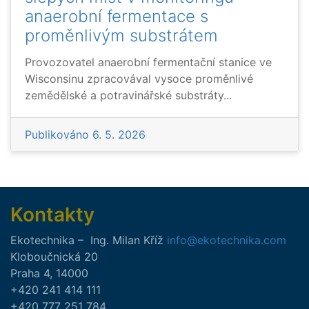
anaerobní fermentace s
proměnlivým substrátem
Provozovatel anaerobní fermentační stanice ve
Wisconsinu zpracovával vysoce proměnlivé
zemědělské a potravinářské substráty...
Publikováno
6. 5. 2026
Kontakty
Ekotechnika
–
Ing.
Milan
Kříž
info@ekotechnika.com
Kloboučnická 20
Praha 4
,
14000
+420 241 414 111
+420 777 251 784