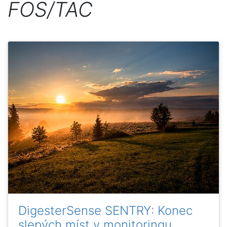
FOS/TAC
DigesterSense SENTRY: Konec
slepých míst v monitoringu