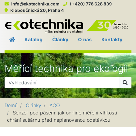
info@ekotechnika.com
(+420) 776 628 839
Kloboučnická 20, Praha 4
EKO
Katalog
Články
O nás
Kontakty
Měřící technika pro ekologii
Hle
Domů
Články
ACO
Senzor pod pásem: jak on-line měření vlhkosti
chrání sušárnu před neplánovanou odstávkou