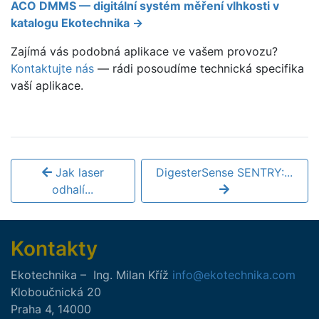
ACO DMMS — digitální systém měření vlhkosti v
katalogu Ekotechnika →
Zajímá vás podobná aplikace ve vašem provozu?
Kontaktujte nás
— rádi posoudíme technická specifika
vaší aplikace.
Jak laser
DigesterSense SENTRY:...
odhalí...
Kontakty
Ekotechnika
–
Ing.
Milan
Kříž
info@ekotechnika.com
Kloboučnická 20
Praha 4
,
14000