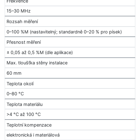
Frekvence
15–30 MHz
Rozsah měření
0–100 %M (nastavitelný; standardně 0–20 % pro písek)
Přesnost měření
± 0,05 až 0,5 %M (dle aplikace)
Max. tloušťka stěny instalace
60 mm
Teplota okolí
0–80 °C
Teplota materiálu
>4 °C až 100 °C
Teplotní kompenzace
elektronická i materiálová