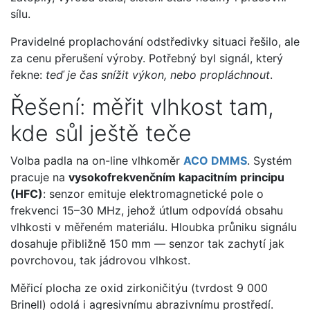
sílu.
Pravidelné proplachování odstředivky situaci řešilo, ale
za cenu přerušení výroby. Potřebný byl signál, který
řekne:
teď je čas snížit výkon, nebo propláchnout
.
Řešení: měřit vlhkost tam,
kde sůl ještě teče
Volba padla na on-line vlhkoměr
ACO DMMS
. Systém
pracuje na
vysokofrekvenčním kapacitním principu
(HFC)
: senzor emituje elektromagnetické pole o
frekvenci 15–30 MHz, jehož útlum odpovídá obsahu
vlhkosti v měřeném materiálu. Hloubka průniku signálu
dosahuje přibližně 150 mm — senzor tak zachytí jak
povrchovou, tak jádrovou vlhkost.
Měřicí plocha ze oxid zirkoničitýu (tvrdost 9 000
Brinell) odolá i agresivnímu abrazivnímu prostředí.