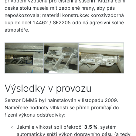
přívodem vzduchu pro čištění a sušení). Kluzná čelní
deska stolu musela mít zaoblené hrany, aby pás
nepoškozovala; materiál konstrukce: korozivzdorná
duplex ocel 1.4462 / SF2205 odolná agresivní solné
atmosféře.
Výsledky v provozu
Senzor DMMS byl nainstalován v listopadu 2009.
Naměřené hodnoty vlhkosti se přímo promítají do
řízení výkonu odstředivky:
Jakmile vlhkost soli překročí
3,5 %
, systém
automaticky sníží výkon dopravního pásu (a tedy