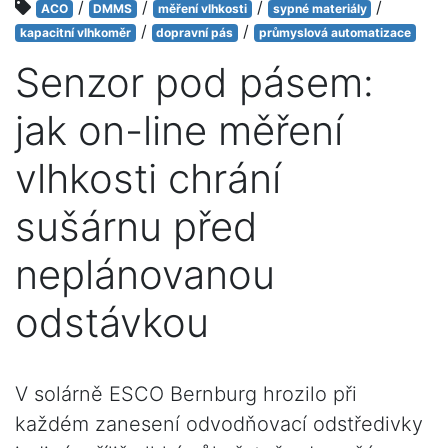
/
/
/
/
ACO
DMMS
měření vlhkosti
sypné materiály
/
/
kapacitní vlhkoměr
dopravní pás
průmyslová automatizace
Senzor pod pásem:
jak on-line měření
vlhkosti chrání
sušárnu před
neplánovanou
odstávkou
V solárně ESCO Bernburg hrozilo při
každém zanesení odvodňovací odstředivky