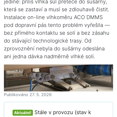
jediné: příliš vlhká sůl přeteče do sušárny,
která se zastaví a musí se zdlouhavě čistit.
Instalace on-line vlhkoměru ACO DMMS
pod dopravní pás tento problém vyřešila —
bez přímého kontaktu se solí a bez zásahu
do stávající technologické trasy. Od
zprovoznění nebyla do sušárny odeslána
ani jedna dávka nadměrně vlhké soli.
Publikováno
27. 5. 2026
Stále v provozu (stav k
Aktuální!