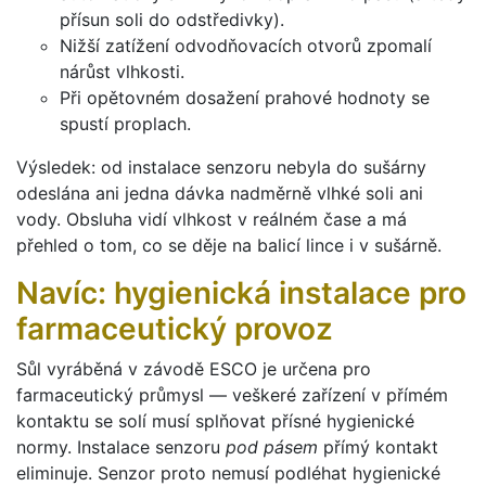
přísun soli do odstředivky).
Nižší zatížení odvodňovacích otvorů zpomalí
nárůst vlhkosti.
Při opětovném dosažení prahové hodnoty se
spustí proplach.
Výsledek: od instalace senzoru nebyla do sušárny
odeslána ani jedna dávka nadměrně vlhké soli ani
vody. Obsluha vidí vlhkost v reálném čase a má
přehled o tom, co se děje na balicí lince i v sušárně.
Navíc: hygienická instalace pro
farmaceutický provoz
Sůl vyráběná v závodě ESCO je určena pro
farmaceutický průmysl — veškeré zařízení v přímém
kontaktu se solí musí splňovat přísné hygienické
normy. Instalace senzoru
pod pásem
přímý kontakt
eliminuje. Senzor proto nemusí podléhat hygienické