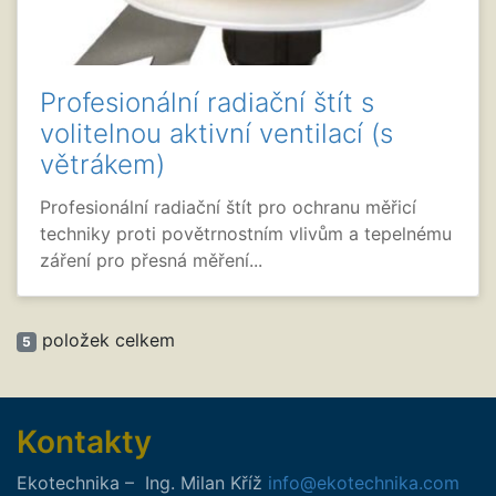
Profesionální radiační štít s
volitelnou aktivní ventilací (s
větrákem)
Profesionální radiační štít pro ochranu měřicí
techniky proti povětrnostním vlivům a tepelnému
záření pro přesná měření...
položek celkem
5
Kontakty
Ekotechnika
–
Ing.
Milan
Kříž
info@ekotechnika.com