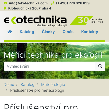
info@ekotechnika.com
(+420) 776 628 839
Kloboučnická 20, Praha 4
EKO
Katalog
Články
O nás
Kontakty
Měřící technika pro ekologii
Hle
Domů
Katalog
Meteorologie
Příslušenství pro meteorologii
Příslušenství pro