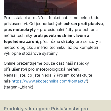
Pro instalaci a rozšíření funkcí nabízíme celou řadu
příslušenství. Od jednoduchých
ochran proti ptactvu
,
přes
meteokryty
- profesionální štíty pro ochranu
měřicí techniky
proti povětrnostním vlivům a
tepelnému záření
, přes různé
držáky
pro senzory a
meteorologickou měřící techniku, až po kompletní
výklopné stožárové systémy.
Online prezentujeme pouze část naší nabídky
příslušenství pro meteorologická měření.
Nenašli jste, co jste hledali? Prosím kontaktujte
nás(
https://www.ekotechnika.com/kontakty/
)
{targen=_blank}.
Produkty v kategorii: Příslušenství pro