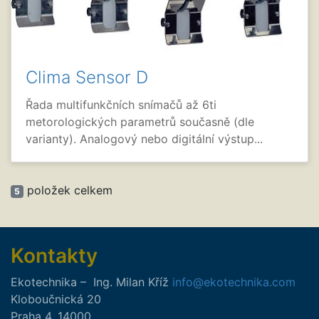
Clima Sensor D
Řada multifunkčních snímačů až 6ti
metorologických parametrů současně (dle
varianty). Analogový nebo digitální výstup...
položek celkem
5
Kontakty
Ekotechnika
–
Ing.
Milan
Kříž
info@ekotechnika.com
Kloboučnická 20
Praha 4
,
14000