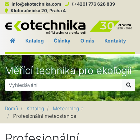
info@ekotechnika.com
(+420) 776 628 839
Kloboučnická 20, Praha 4
EKO
Katalog
Články
O nás
Kontakty
Měřící technika pro ekologii
Hle
Domů
Katalog
Meteorologie
Profesionální meteostanice
Profesionální