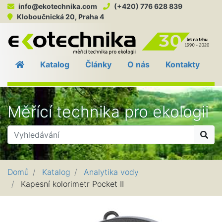
info@ekotechnika.com
(+420) 776 628 839
Kloboučnická 20, Praha 4
EKO
Katalog
Články
O nás
Kontakty
Měřící technika pro ekologii
Hle
Domů
Katalog
Analytika vody
Kapesní kolorimetr Pocket II